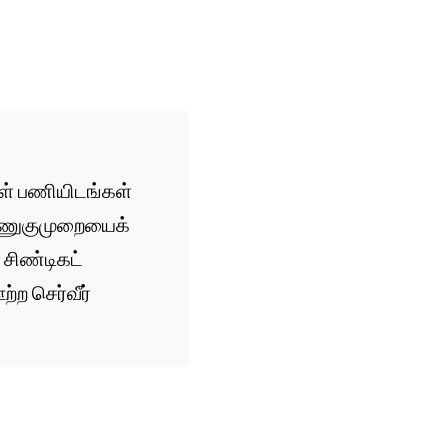
கள் பணியிடங்கள்
 அணுகுமுறையைக்
சிண்டிகட்
்ற செர்வீர்