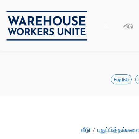
மூடு
&
வீடு
English
பேரம் பேசுதல் தொடர
வீடு
புதுப்பித்தல்கள