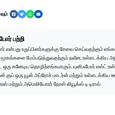
வும்
பேஸ்புக்
ட்விட்டர்
வாட்ஸ்அப்
மின்னஞ்சல்
போர்
பற்றி
ர் என்பது உறுப்பினர்களுக்கு சேவை செய்வதற்கும் எங்
 சமூகங்களை மேம்படுத்துவதற்கும் நவீன, உள்ளடக்கிய
ரு கனேடிய தொழிற்சங்கமாகும். யுனிஃபோர் எஸ்ட் உன் 
் குய் ஒரு யூன் அப்ரோச் மாடர்ன் மற்றும் உள்ளடக்கிய ஊற
ெஸ் மற்றும் அமெலியோரர் நோஸ் லியூக்ஸ் டி டிராவ்