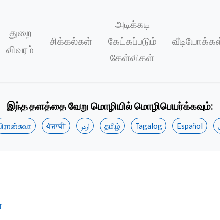
அடிக்கடி
துறை
சிக்கல்கள்
கேட்கப்படும்
வீடியோக்கள
விவரம்
கேள்விகள்
இந்த தளத்தை வேறு மொழியில் மொழிபெயர்க்கவும்:
பிரான்சுவா
ਪੰਜਾਬੀ
اردو
தமிழ்
Tagalog
Español
்கிறது
ை