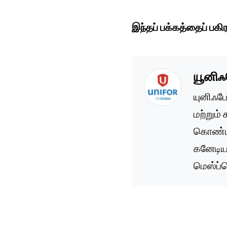
இந்தப் பக்கத்தைப் பகிர
யூனிஃ
யுனிஃபோ
மற்றும்
கொண்ட ஒ
கனேடியன
மெஸ்ப்ர